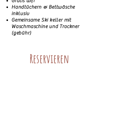
Gratis wifi
Handtüchern & Bettwäsche
inklusiv
Gemeinsame Ski keller mit
Waschmaschine und Trockner
(gebühr)
Reservieren
Piekvier Lodge
Untere Klaus 30
8970 Schladming Österreich
info@piekvier.com
0043 (0) 6644257271