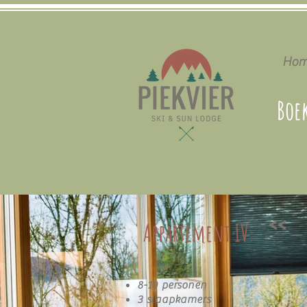
Hom
Boe
<<
Appartement IV
8-10 personen
3 slaapkamers