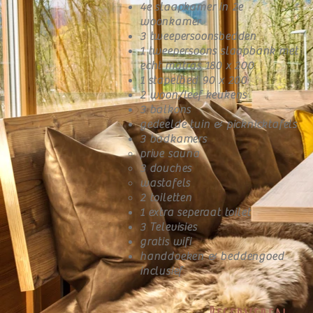
4e slaapkamer in 2e
woonkamer
3 tweepersoonsbedden
1 tweepersoons slaapbank met
echt matras 180 x 200
1 stapelbed 90 x 200
2 woon/leef keukens
3 balkons
gedeelde tuin & picknicktafels
3 badkamers
prive sauna
3 douches
wastafels
2 toiletten
1 extra seperaat toilet
3 Televisies
gratis wifi
handdoeken & beddengoed
inclusief