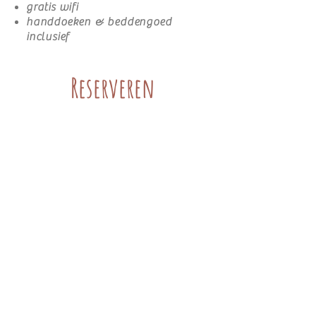
gratis wifi
handdoeken & beddengoed
inclusief
Reserveren
Piekvier Lodge
Untere klaus 31
8970 Schladming Oostenrijk
info@piekvier.com
0043 (0) 6644257271