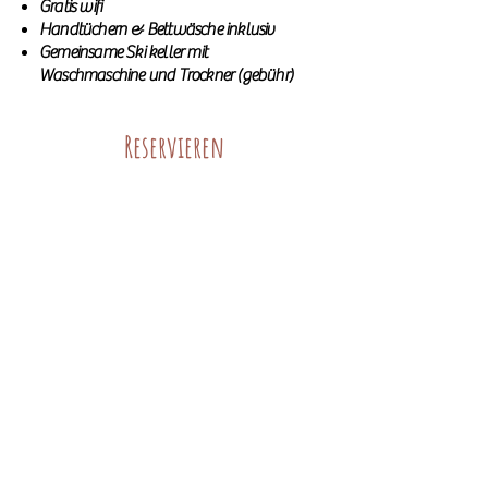
Gratis wifi
Handtüchern & Bettwäsche inklusiv
Gemeinsame Ski keller mit
Waschmaschine und Trockner (gebühr)
Reservieren
Piekvier Lodge
Untere Klaus 30
8970 Schladming Österreich
info@piekvier.com
0043 (0) 6644257271
Kontakt
Ihre Privatsphäre ist uns wichtig.
Hier
Sie