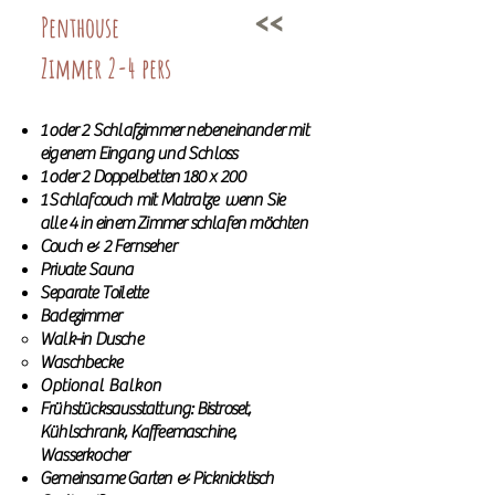
<<
Penthouse
Zimmer 2-4 pers
1 oder 2 Schlafzimmer nebeneinander mit
eigenem Eingang und Schloss
1 oder 2 Doppelbetten 180 x 200
1 Schlafcouch mit Matratze wenn Sie
alle 4 in einem Zimmer schlafen möchten
Couch & 2 Fernseher
Private Sauna
Separate Toilette
Badezimmer
Walk-in Dusche
Waschbecke
Optional Balkon
Frühstücksausstattung: Bistroset,
Kühlschrank, Kaffeemaschine,
Wasserkocher
Gemeinsame Garten & Picknicktisch